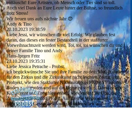
enttäuscht! Eure Artisten, ob Mensch oder Tier sind so toll.
Auch viel Dank an Eure Leute hinter der Bühne, so freundlich
trotz Stress!
Wir freuen uns aufs nächste Jahr 😍
Andy & Tino
21.10.2023
19:38:59
Liebe Jessi, wir wünschen dir viel Erfolg. Wir glauben fest
daran, das dieses ein fester Bestandteil in der staßfurter
Vorweihnachtszeit werden wird. Toi, toi, toi wünschen dir und
deiner Familie Tino und Andy
Hans-Jprgen Fritz
21.10.2023
19:35:31
Liebe Jessica Petrache - Probst,
ich begückwünsche Sie und ihre Familie zu dem Mut, in diesen
für den Zirkus und die Zirkuskunst nicht leichten Zeiten. ein
Probjekt, wie den Staßfurter Nikolauszirkus PROBST aus dem
Boden zu stampfen und auf die Beine zu stellen. Damit zeigen
Kampfgeist und Entschlossenheit, wie dereinst Ihr Opa, die
Zirkuslegende Rudolf Probst. Auf diesem Wege wünsche ich
IHnen Glück, Gesundheit sowie künstlerischen und
geschäftlichen Erfolg, aber die Staßfurter haben Rudolf Probst
in seine Familie noch nie im Stich gelassen. Auch darauf
können Sie sich verlassen und bauen!
In steter Verbundenheit
Hans - Jürgen Fritz