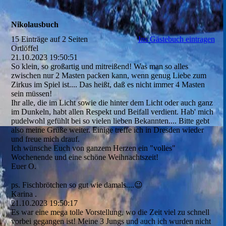
Nikolausbuch
15 Einträge auf 2 Seiten
Ins Gästebuch eintragen
Ortlöffel
21.10.2023
19:50:51
So klein, so großartig und mitreißend! Was man so alles
zwischen nur 2 Masten packen kann, wenn genug Liebe zum
Zirkus im Spiel ist.... Das heißt, daß es nicht immer 4 Masten
sein müssen!
Ihr alle, die im Licht sowie die hinter dem Licht oder auch ganz
im Dunkeln, habt allen Respekt und Beifall verdient. Hab' mich
pudelwohl gefühlt bei so vielen lieben Bekannten.... Bitte gebt
also meine Grüße weiter. Einige treffe ich in Dresden wieder
und freue mich drauf.
Ich wünsche Euch von ganzem Herzen ein "volles"
Wochenende und eine schöne Weihnachtszeit!
Euer O.
ps. Fischbrötchen so gut wie damals....😉
Karina .
21.10.2023
19:50:17
Es war eine mega tolle Vorstellung, wo die Zeit viel zu schnell
vorbei gegangen ist! Meine 3 Jungs und auch ich wurden nicht