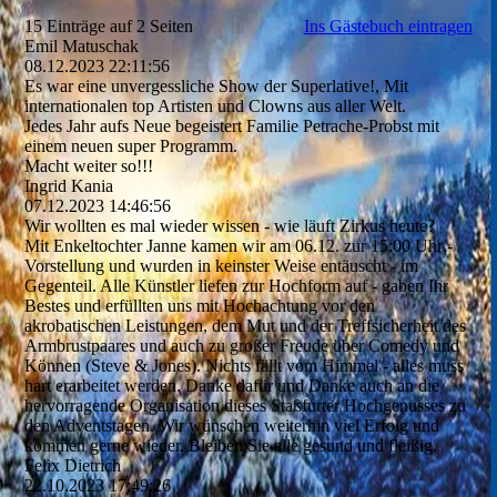
15 Einträge auf 2 Seiten
Ins Gästebuch eintragen
Emil Matuschak
08.12.2023
22:11:56
Es war eine unvergessliche Show der Superlative!, Mit
internationalen top Artisten und Clowns aus aller Welt.
Jedes Jahr aufs Neue begeistert Familie Petrache-Probst mit
einem neuen super Programm.
Macht weiter so!!!
Ingrid Kania
07.12.2023
14:46:56
Wir wollten es mal wieder wissen - wie läuft Zirkus heute?
Mit Enkeltochter Janne kamen wir am 06.12. zur 15:00 Uhr -
Vorstellung und wurden in keinster Weise entäuscht - im
Gegenteil. Alle Künstler liefen zur Hochform auf - gaben Ihr
Bestes und erfüllten uns mit Hochachtung vor den
akrobatischen Leistungen, dem Mut und der Treffsicherheit des
Armbrustpaares und auch zu großer Freude über Comedy und
Können (Steve & Jones). Nichts fällt vom Himmel - alles muss
hart erarbeitet werden. Danke dafür und Danke auch an die
hervorragende Organisation dieses Staßfurter Hochgenusses zu
den Adventstagen. Wir wünschen weiterhin viel Erfolg und
kommen gerne wieder. Bleiben Sie alle gesund und fleißig.
Felix Dietrich
22.10.2023
17:49:26