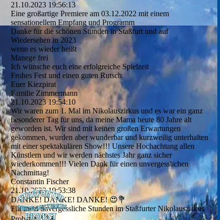
21.10.2023
19:56:13
Eine großartige Premiere am 03.12.2022 mit einem
sensationellem Empfang und Programm
Danke für die schönen Stunden in Staßfurt und auf
Wiedersehen in 2023
wenn es wieder heißt
Manege frei
Ich wünsche euch eine erfolgreiche Spielzeit
Frohes Fest und einen guten Rutsch
Euer Kiezpirat
Familie Zimmermann
21.10.2023
19:54:10
Wir waren zum 1. Mal im Nikolauszirkus und es war ein ganz
besonderer Tag für uns, da meine Mama heute 80 Jahre alt
geworden ist. Wir sind mit keinen großen Erwartungen
gekommen, wurden aber wunderbar und kurzweilig unterhalten
mit einer spektakulären Show!!! Unsere Hochachtung allen
Künstlern und wir werden nächstes Jahr ganz sicher
wiederkommen!!! Vielen Dank für einen unvergesslichen
Nachmittag!
Constantin Fischer
21.10.2023
19:53:38
DANKE! DANKE! DANKE! 😍💐
Für zwei unvergessliche Stunden im Staßfurter Nikolauszirkus
Probst.🎪🏆❄