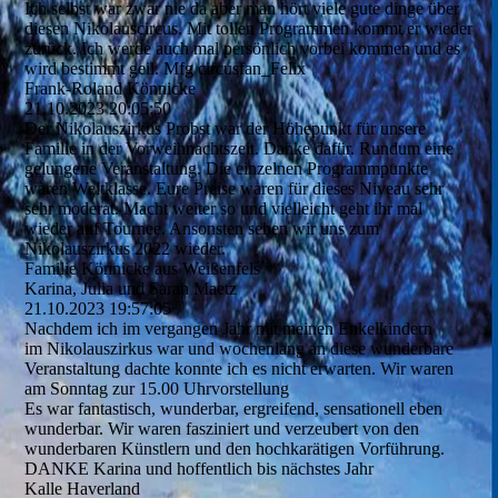
Ich selbst war zwar nie da aber man hört viele gute dinge über
diesen Nikolauscircus. Mit tollen Programmen kommt er wieder
zurück. Ich werde auch mal persönlich vorbei kommen und es
wird bestimmt geil. Mfg circusfan_Felix
Frank-Roland Könnicke
21.10.2023
20:05:50
Der Nikolauszirkus Probst war der Höhepunkt für unsere
Familie in der Vorweihnachtszeit. Danke dafür. Rundum eine
gelungene Veranstaltung. Die einzelnen Programmpunkte
waren Weltklasse. Eure Preise waren für dieses Niveau sehr
sehr moderat. Macht weiter so und vielleicht geht ihr mal
wieder auf Tournee. Ansonsten sehen wir uns zum
Nikolauszirkus 2022 wieder.
Familie Könnicke aus Weißenfels
Karina, Julia und Sarah Maetz
21.10.2023
19:57:05
Nachdem ich im vergangen Jahr mit meinen Enkelkindern
im Nikolauszirkus war und wochenlang an diese wunderbare
Veranstaltung dachte konnte ich es nicht erwarten. Wir waren
am Sonntag zur 15.00 Uhrvorstellung
Es war fantastisch, wunderbar, ergreifend, sensationell eben
wunderbar. Wir waren fasziniert und verzeubert von den
wunderbaren Künstlern und den hochkarätigen Vorführung.
DANKE Karina und hoffentlich bis nächstes Jahr
Kalle Haverland